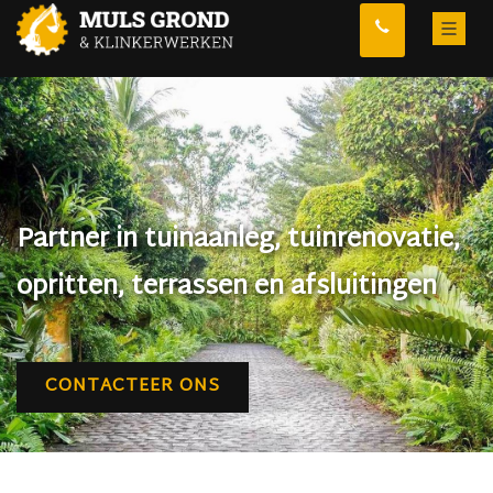
Partner in tuinaanleg, tuinrenovatie,
opritten, terrassen en afsluitingen
CONTACTEER ONS