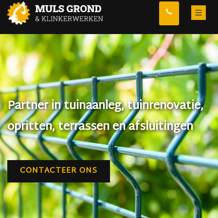
Partner in tuinaanleg, tuinrenovatie,
opritten, terrassen en afsluitingen
CONTACTEER ONS